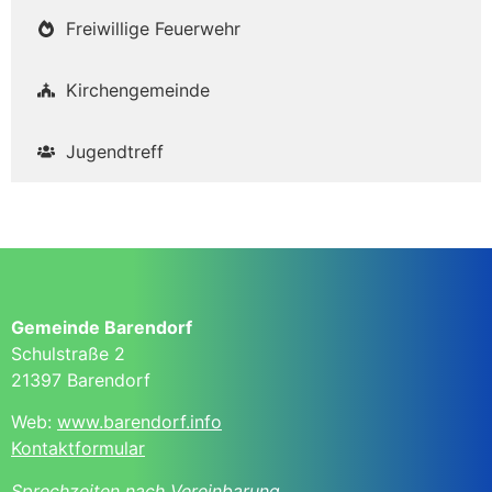
Freiwillige Feuerwehr
Kirchengemeinde
Jugendtreff
Gemeinde Barendorf
Schulstraße 2
21397 Barendorf
Web:
www.barendorf.info
Kontaktformular
Sprechzeiten nach Vereinbarung