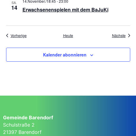
14.November./18:45
-
23:00
SA.
14
Erwachsenenspielen mit dem BaJuKi
Veranstaltungen
Veran
Vorherige
Heute
Nächste
Kalender abonnieren
Gemeinde Barendorf
Schulstraße 2
21397 Barendorf