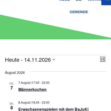
GEMEINDE
An
Ve
Heute
 - 
14.11.2026
Liste
Datum
An
Nav
wählen.
August 2026
Na
7.August./17:00
-
23:00
FR.
7
Männerkochen
8.August./18:45
-
23:00
SA.
8
Erwachsenenspielen mit dem BaJuKi