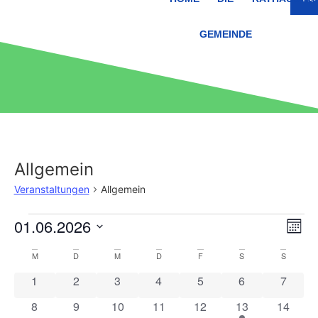
GEMEINDE
Allgemein
Veranstaltungen
Allgemein
An
Ve
01.06.2026
Mona
Datum
An
Nav
wählen.
Kalender
M
D
M
D
F
S
S
Na
0 Veranstaltungen
0 Veranstaltungen
0 Veranstaltungen
0 Veranstaltungen
0 Veranstaltungen
0 Veranstaltun
0 Veran
1
2
3
4
5
6
7
von
0 Veranstaltungen
0 Veranstaltungen
0 Veranstaltungen
0 Veranstaltungen
0 Veranstaltungen
1 Veranstaltung
0 Veran
8
9
10
11
12
13
14
Veranstaltungen